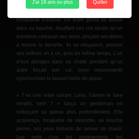
J'ai 18 ans ou plus
Quitter
arrachant un cri de plaisir à Mademoiselle L. «
Oui, baise-moi fort ! » gémit-elle, sa voix
tremblante d’extase. Un autre glissa sa queue
dans sa bouche, étouffant ses cris tandis qu’un
troisième caressait ses seins, pinçant ses tétons
à travers la dentelle. Ils se relayaient, prenant
ses orifices un à un, puis en même temps. L’un
d’eux plongea dans sa chatte pendant qu’un
autre forçait son cul, leurs mouvements
synchronisés la faisant hurler de plaisir.
« T’es une vraie salope, Lana, t’aimes te faire
remplir, hein ? » lança un gentleman en
enfonçant sa queue plus profondément. Elle
acquiesça, incapable de répondre, sa bouche
pleine, ses yeux brillants de larmes de plaisir.
Les mots crus, les grognements, les