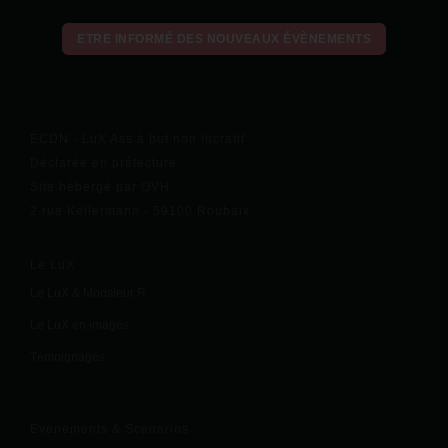
ETRE INFORMÉ DES NOUVEAUX ÉVÈNEMENTS
ECDN - LuX Ass à but non lucratif
Déclarée en préfecture
Sité hébergé par OVH
2 rue Kellermann - 59100 Roubaix
Le LuX
Le LuX & Monsieur R
Le LuX en images
Témoignages
Evénements & Scénarios